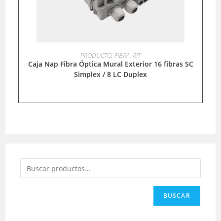
LEER MÁS
PRODUCTO
,
FIBRA
,
RIT
Caja Nap Fibra Óptica Mural Exterior 16 fibras SC
Simplex / 8 LC Duplex
BUSCAR