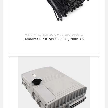
LEER MÁS
PRODUCTO
,
COAXIAL
,
FERRETERIA
,
FIBRA
,
RIT
Amarras Plásticas 150×3.6 , 200x 3.6