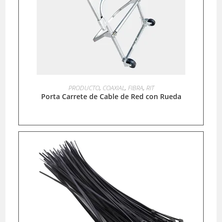
LEER MÁS
PRODUCTO
,
COAXIAL
,
FIBRA
,
RIT
Porta Carrete de Cable de Red con Rueda