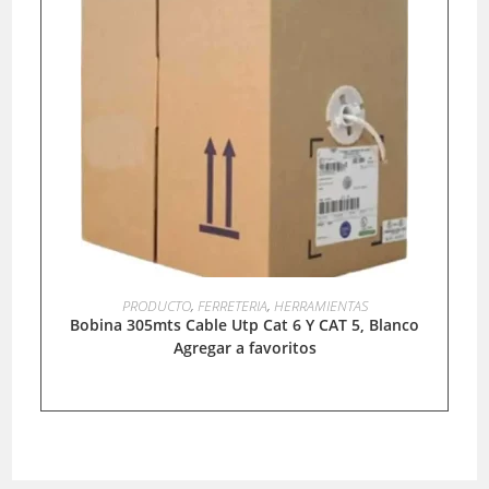
LEER MÁS
PRODUCTO
,
FERRETERIA
,
HERRAMIENTAS
Bobina 305mts Cable Utp Cat 6 Y CAT 5, Blanco
Agregar a favoritos