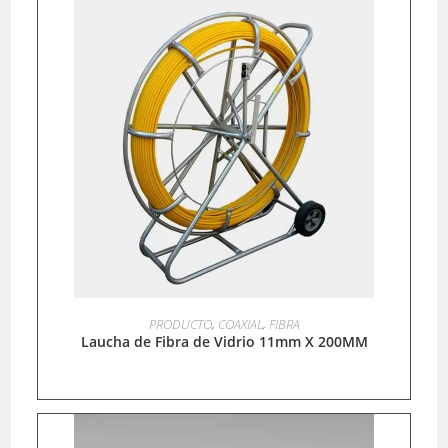
LEER MÁS
PRODUCTO
,
COAXIAL
,
FIBRA
Laucha de Fibra de Vidrio 11mm X 200MM