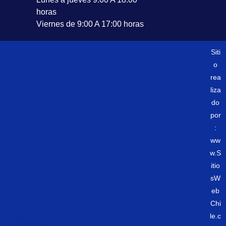
horas
Viernes de 9:00 A 17:00 horas
Siti
o
rea
liza
do
por
:
ww
w.S
itio
sW
eb
Chi
le.c