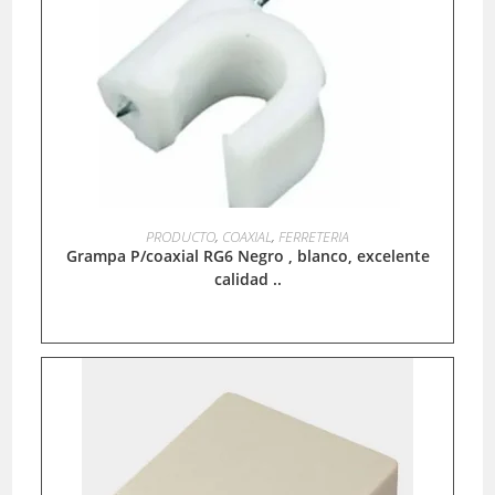
LEER MÁS
PRODUCTO
,
COAXIAL
,
FERRETERIA
Grampa P/coaxial RG6 Negro , blanco, excelente
calidad ..