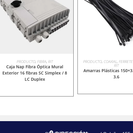
LEER MÁS
LEER MÁS
PRODUCTO
,
FIBRA
,
RIT
PRODUCTO
,
COAXIAL
,
FERRETE
RIT
Caja Nap Fibra Óptica Mural
Amarras Plásticas 150×3.
Exterior 16 fibras SC Simplex / 8
3.6
LC Duplex