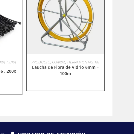
LEER MÁS
RIA
,
FIBRA
,
PRODUCTO
,
COAXIAL
,
HERRAMIENTAS
,
RIT
Laucha de Fibra de Vidrio 6mm –
6 , 200x
100m