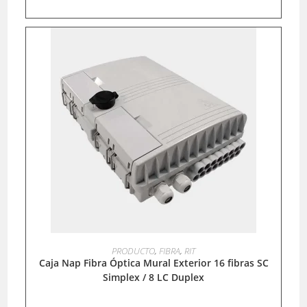
LEER MÁS
PRODUCTO
,
FIBRA
,
RIT
Caja Nap Fibra Óptica Mural Exterior 16 fibras SC
Simplex / 8 LC Duplex