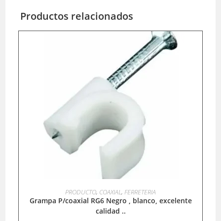
Productos relacionados
LEER MÁS
PRODUCTO
,
COAXIAL
,
FERRETERIA
Grampa P/coaxial RG6 Negro , blanco, excelente
calidad ..