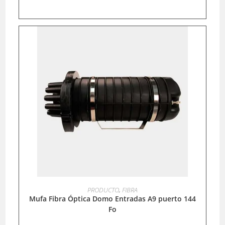
LEER MÁS
PRODUCTO
,
FIBRA
Mufa Fibra Óptica Domo Entradas A9 puerto 144
Fo