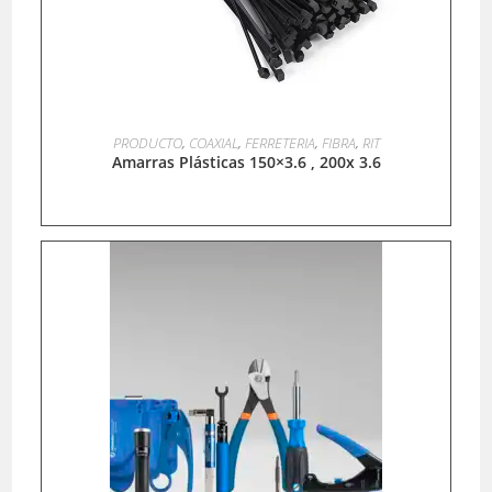
LEER MÁS
PRODUCTO
,
COAXIAL
,
FERRETERIA
,
FIBRA
,
RIT
Amarras Plásticas 150×3.6 , 200x 3.6