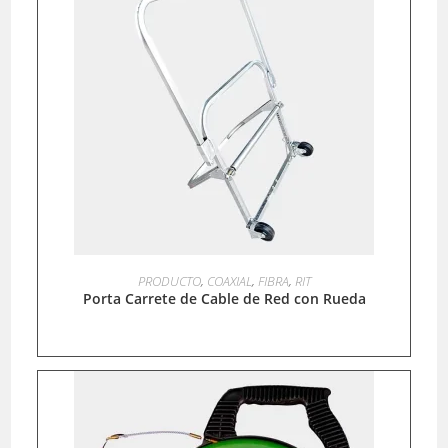
LEER MÁS
PRODUCTO
,
COAXIAL
,
FIBRA
,
RIT
Porta Carrete de Cable de Red con Rueda