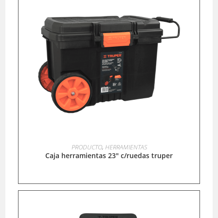
LEER MÁS
PRODUCTO
,
HERRAMIENTAS
Caja herramientas 23″ c/ruedas truper