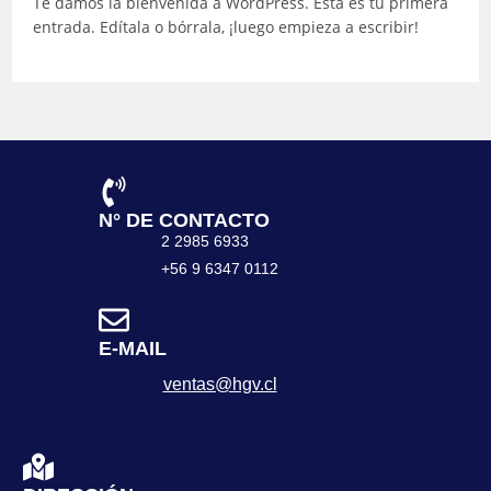
Te damos la bienvenida a WordPress. Esta es tu primera
entrada. Edítala o bórrala, ¡luego empieza a escribir!
N° DE CONTACTO
2 2985 6933
+56 9 6347 0112
E-MAIL
ventas@hgv.cl